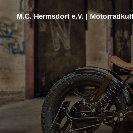
M.C. Hermsdorf e.V. | Motorradkult