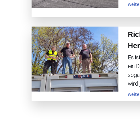
weite
Ric
Her
Es is
ein 
soga
wird[
weite