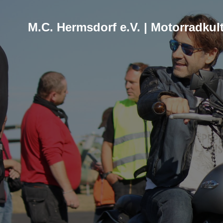
M.C. Hermsdorf e.V. | Motorradkult