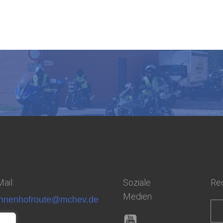
ail:
Soziale
Rec
Medien
nnenhofroute@mchev.de