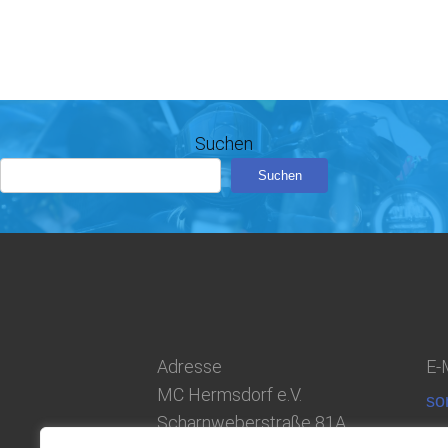
Suchen
Suchen
Adresse
E-M
MC Hermsdorf e.V.
so
Scharnweberstraße 81A