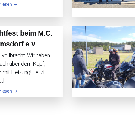
rlesen
htfest beim M.C.
msdorf e.V.
t vollbracht. Wir haben
Dach über dem Kopf,
r mit Heizung! Jetzt
…]
rlesen