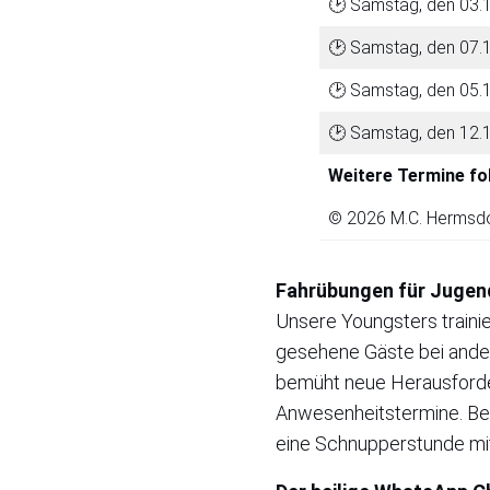
🕑 Samstag, den 03.1
🕑 Samstag, den 07.1
🕑 Samstag, den 05.1
🕑 Samstag, den 12.1
Weitere Termine fol
© 2026 M.C. Hermsdor
Fahrübungen für Jugen
Unsere Youngsters traini
gesehene Gäste bei ander
bemüht neue Herausforder
Anwesenheitstermine. Bei 
eine Schnupperstunde mi