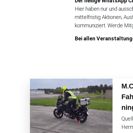
Der heilige WhatsApp C
Hier haben nur und aussch
mittelfristig Aktionen, A
kommuniziert. Werde Mitgl
Bei allen Veranstaltunge
M.C
Fah
nin
Quel
Herm