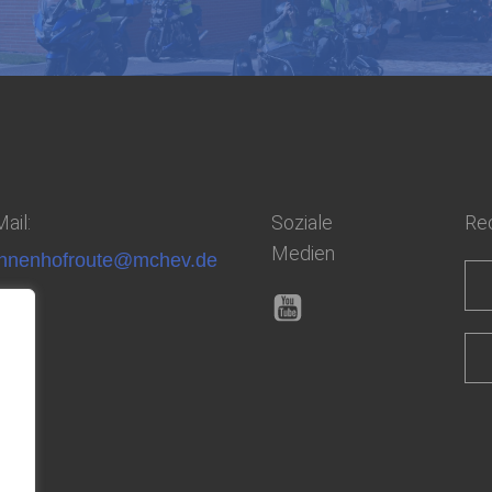
ail:
Soziale
Rec
Medien
nnenhofroute@mchev.de