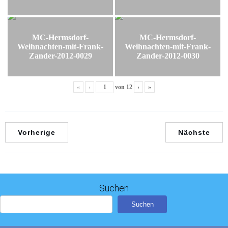
MC-Hermsdorf-
MC-Hermsdorf-
Weihnachten-mit-Frank-
Weihnachten-mit-Frank-
Zander-2012-0029
Zander-2012-0030
«
‹
von
12
›
»
Vorherige
Nächste
Suchen
Suchen