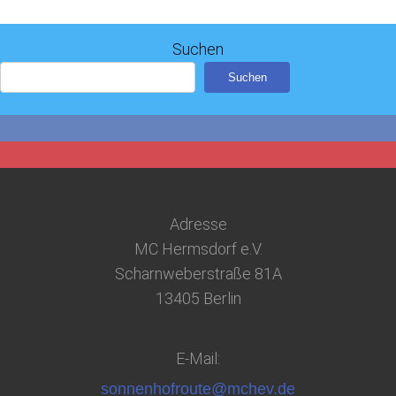
Suchen
Suchen
Adresse
MC Hermsdorf e.V.
Scharnweberstraße 81A
13405 Berlin
E-Mail:
sonnenhofroute@mchev.de