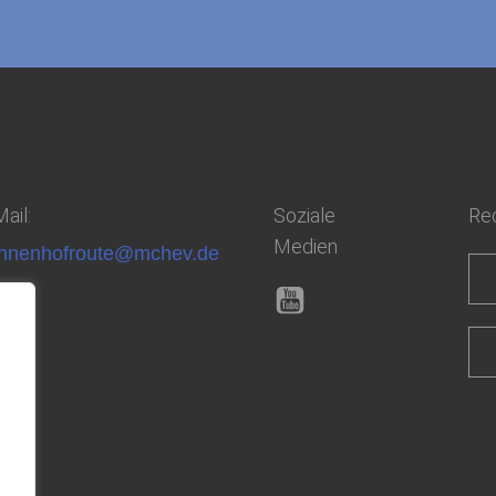
ail:
Soziale
Rec
Medien
nnenhofroute@mchev.de